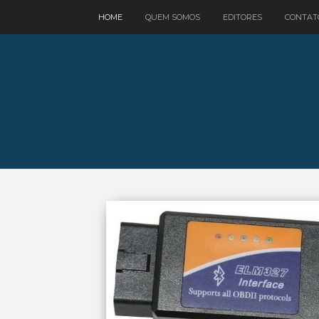
google.com, pub-3521758178363208, DIRECT, f08c47fec0942fa0
HOME
QUEM SOMOS
EDITORES
CONTAT