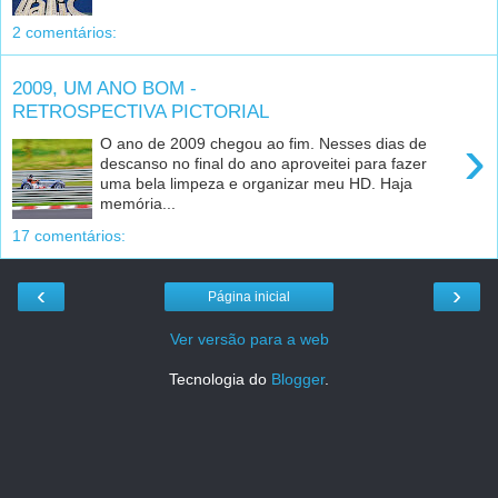
2 comentários:
2009, UM ANO BOM -
RETROSPECTIVA PICTORIAL
›
O ano de 2009 chegou ao fim. Nesses dias de
descanso no final do ano aproveitei para fazer
uma bela limpeza e organizar meu HD. Haja
memória...
17 comentários:
‹
›
Página inicial
Ver versão para a web
Tecnologia do
Blogger
.