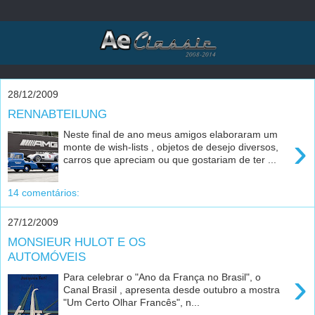
28/12/2009
RENNABTEILUNG
Neste final de ano meus amigos elaboraram um
›
monte de wish-lists , objetos de desejo diversos,
carros que apreciam ou que gostariam de ter ...
14 comentários:
27/12/2009
MONSIEUR HULOT E OS
AUTOMÓVEIS
›
Para celebrar o "Ano da França no Brasil", o
Canal Brasil , apresenta desde outubro a mostra
"Um Certo Olhar Francês", n...