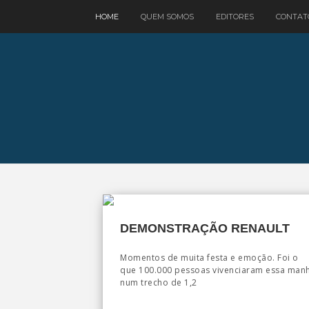
google.com, pub-3521758178363208, DIRECT, f08c47fec0942fa0
HOME
QUEM SOMOS
EDITORES
CONTAT
DEMONSTRAÇÃO RENAULT
Momentos de muita festa e emoção. Foi o
que 100.000 pessoas vivenciaram essa man
num trecho de 1,2