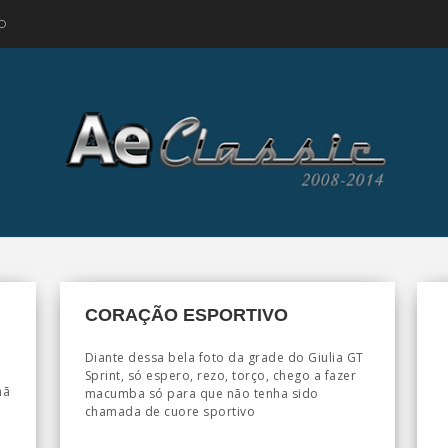
O
CORAÇÃO ESPORTIVO
Diante dessa bela foto da grade do Giulia GT
Sprint, só espero, rezo, torço, chego a fazer
hã
macumba só para que não tenha sido
chamada de cuore sportivo