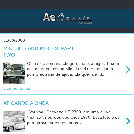
31/08/2008
MINI BITS AND PIECES, PART
TWO
›
O final de semana chegou, meus amigos. E com
ele, os trabalhos no Mini. Levei the mrs. junto,
pois precisaria de ajuda. Ela queria and...
8 comentários:
ATIÇANDO A ONÇA
Vauxhall Chevette HS 2300, em uma curva
›
"mansa", nos idos dos anos 1970. Essa foto é só
para provocar comentários. JJ ...