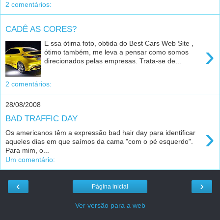
2 comentários:
CADÊ AS CORES?
E ssa ótima foto, obtida do Best Cars Web Site ,
›
ótimo também, me leva a pensar como somos
direcionados pelas empresas. Trata-se de...
2 comentários:
28/08/2008
BAD TRAFFIC DAY
›
Os americanos têm a expressão bad hair day para identificar
aqueles dias em que saímos da cama "com o pé esquerdo".
Para mim, o...
Um comentário:
‹
›
Página inicial
Ver versão para a web